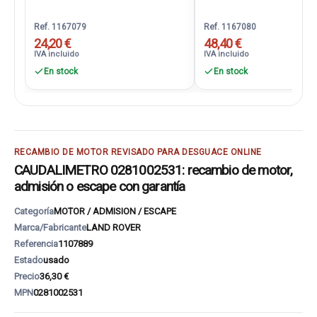
Ref. 1167079
Ref. 1167080
24,20 €
48,40 €
IVA incluido
IVA incluido
En stock
En stock
RECAMBIO DE MOTOR REVISADO PARA DESGUACE ONLINE
CAUDALIMETRO 0281002531: recambio de motor,
admisión o escape con garantía
Categoría
MOTOR / ADMISION / ESCAPE
Marca/Fabricante
LAND ROVER
Referencia
1107889
Estado
usado
Precio
36,30 €
MPN
0281002531