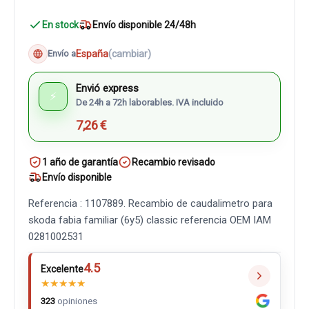
En stock
Envío disponible 24/48h
España
(cambiar)
Envío a
Envió express
⚡
De 24h a 72h laborables. IVA incluido
7,26 €
1 año de garantía
Recambio revisado
Envío disponible
Referencia : 1107889. Recambio de caudalimetro para
skoda fabia familiar (6y5) classic referencia OEM IAM
0281002531
4.5
Excelente
★
★
★
★
★
323
opiniones