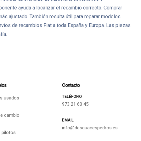
mponente ayuda a localizar el recambio correcto. Comprar
s ajustado. También resulta útil para reparar modelos
víos de recambios Fiat a toda España y Europa. Las piezas
tía.
ios
Contacto
TELÉFONO
s usados
973 21 60 45
de cambio
EMAIL
info@desguacespedros.es
 pilotos