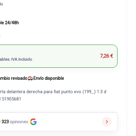
do
ble 24/48h
)
7,26 €
ables. IVA incluido
mbio revisado
Envío disponible
ta delantera derecha para fiat punto evo (199_) 1.3 d
AM 51905681
★
323
opiniones