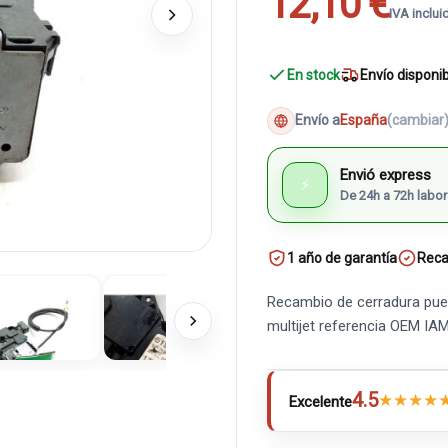
12,10 €
IVA inclui
En stock
Envío disponi
Envío a
España
(cambiar
Envió express
⚡
De 24h a 72h labor
1 año de garantía
Reca
Recambio de cerradura puer
multijet referencia OEM I
4.5
★
★
★
★
Excelente