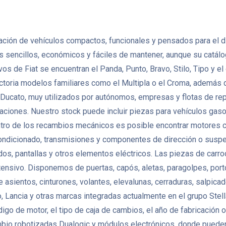
icación de vehículos compactos, funcionales y pensados para el dí
 sencillos, económicos y fáciles de mantener, aunque su catál
s de Fiat se encuentran el Panda, Punto, Bravo, Stilo, Tipo y e
ectoria modelos familiares como el Multipla o el Croma, además
 y Ducato, muy utilizados por autónomos, empresas y flotas de
aciones. Nuestro stock puede incluir piezas para vehículos gasol
tro de los recambios mecánicos es posible encontrar motores com
ondicionado, transmisiones y componentes de dirección o suspe
s, pantallas y otros elementos eléctricos. Las piezas de carroc
sivo. Disponemos de puertas, capós, aletas, paragolpes, portones
asientos, cinturones, volantes, elevalunas, cerraduras, salpicad
Lancia y otras marcas integradas actualmente en el grupo Stella
ódigo de motor, el tipo de caja de cambios, el año de fabricación
mbio robotizadas Dualogic y módulos electrónicos, donde pueden