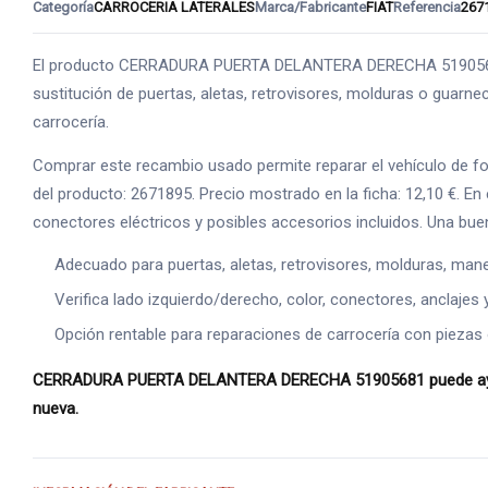
Categoría
CARROCERIA LATERALES
Marca/Fabricante
FIAT
Referencia
267
El producto CERRADURA PUERTA DELANTERA DERECHA 51905681 p
sustitución de puertas, aletas, retrovisores, molduras o guarneci
carrocería.
Comprar este recambio usado permite reparar el vehículo de f
del producto: 2671895. Precio mostrado en la ficha: 12,10 €. E
conectores eléctricos y posibles accesorios incluidos. Una bue
Adecuado para puertas, aletas, retrovisores, molduras, manet
Verifica lado izquierdo/derecho, color, conectores, anclajes 
Opción rentable para reparaciones de carrocería con piezas o
CERRADURA PUERTA DELANTERA DERECHA 51905681 puede ayudarte
nueva.