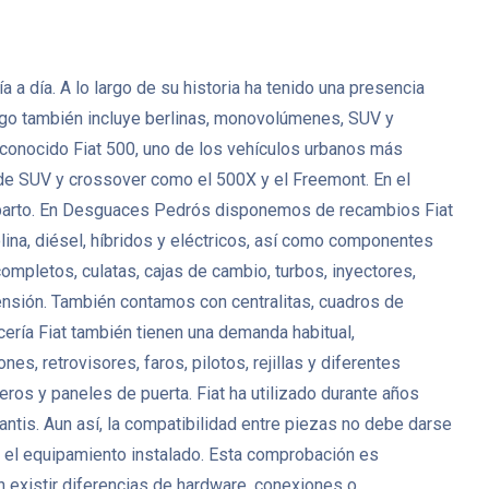
a a día. A lo largo de su historia ha tenido una presencia
ogo también incluye berlinas, monovolúmenes, SUV y
l conocido Fiat 500, uno de los vehículos urbanos más
 de SUV y crossover como el 500X y el Freemont. En el
 reparto. En Desguaces Pedrós disponemos de recambios Fiat
ina, diésel, híbridos y eléctricos, así como componentes
pletos, culatas, cajas de cambio, turbos, inyectores,
nsión. También contamos con centralitas, cuadros de
ería Fiat también tienen una demanda habitual,
, retrovisores, faros, pilotos, rejillas y diferentes
eros y paneles de puerta. Fiat ha utilizado durante años
ntis. Aun así, la compatibilidad entre piezas no debe darse
 o el equipamiento instalado. Esta comprobación es
 existir diferencias de hardware, conexiones o