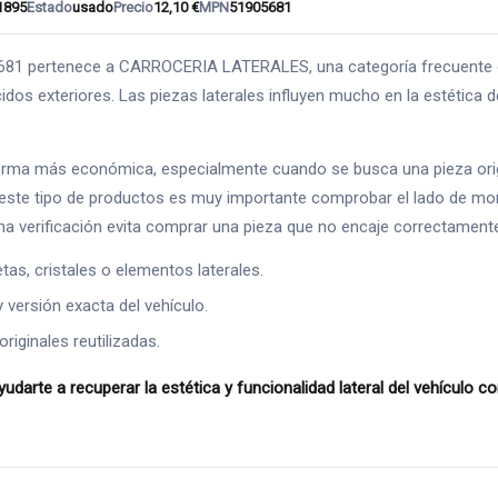
1895
Estado
usado
Precio
12,10 €
MPN
51905681
ertenece a CARROCERIA LATERALES, una categoría frecuente en r
dos exteriores. Las piezas laterales influyen mucho en la estética de
orma más económica, especialmente cuando se busca una pieza origi
n este tipo de productos es muy importante comprobar el lado de mon
na verificación evita comprar una pieza que no encaje correctament
as, cristales o elementos laterales.
y versión exacta del vehículo.
riginales reutilizadas.
 a recuperar la estética y funcionalidad lateral del vehículo 