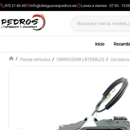
973 21 60 45
info@desguacespedros.es
Lunes a viernes · 07:30 - 15:0
Buscar productos
Inicio
Recambi
Piezas vehículos
CARROCERIA LATERALES
Cerradura