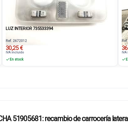
LUZ INTERIOR 735533394
CA
Ref. 2672012
Ref
30,25 €
36
IVA incluido
IVA 
En stock
E
1905681: recambio de carrocería latera