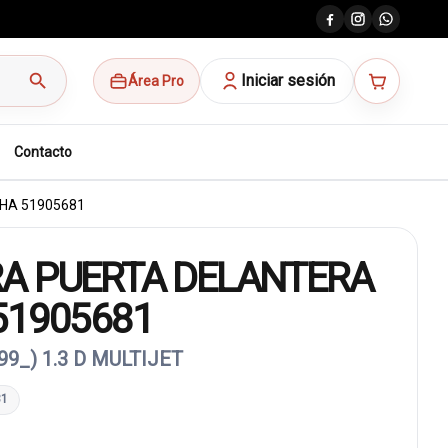
search
Iniciar sesión
Área Pro
Contacto
HA 51905681
A PUERTA DELANTERA
51905681
99_) 1.3 D MULTIJET
81