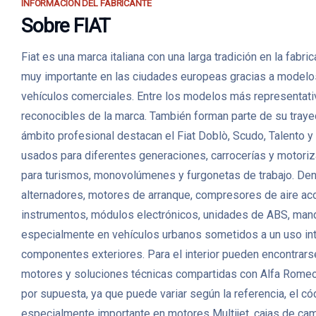
INFORMACIÓN DEL FABRICANTE
Sobre FIAT
Fiat es una marca italiana con una larga tradición en la fabr
muy importante en las ciudades europeas gracias a modelos
vehículos comerciales. Entre los modelos más representativo
reconocibles de la marca. También forman parte de su tray
ámbito profesional destacan el Fiat Doblò, Scudo, Talento
usados para diferentes generaciones, carrocerías y motoriz
para turismos, monovolúmenes y furgonetas de trabajo. Den
alternadores, motores de arranque, compresores de aire ac
instrumentos, módulos electrónicos, unidades de ABS, mando
especialmente en vehículos urbanos sometidos a un uso inten
componentes exteriores. Para el interior pueden encontrarse 
motores y soluciones técnicas compartidas con Alfa Romeo, 
por supuesta, ya que puede variar según la referencia, el c
especialmente importante en motores Multijet, cajas de ca