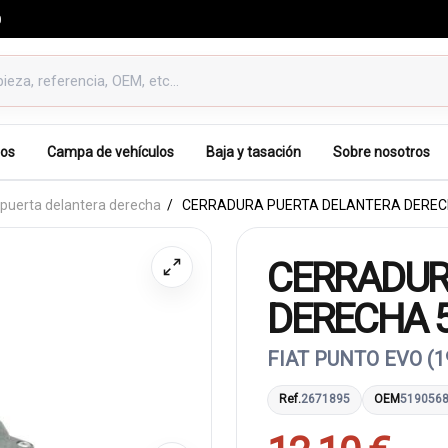
0
os
Campa de vehículos
Baja y tasación
Sobre nosotros
 puerta delantera derecha
CERRADURA PUERTA DELANTERA DEREC
CERRADUR
DERECHA 
FIAT PUNTO EVO (1
Ref.
2671895
OEM
519056