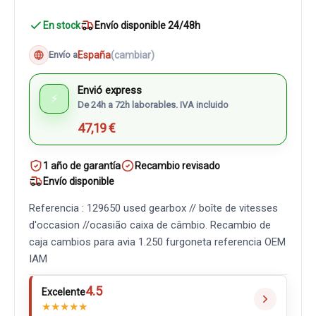
En stock
Envío disponible 24/48h
España
(cambiar)
Envío a
Envió express
⚡
De 24h a 72h laborables. IVA incluido
47,19 €
1 año de garantía
Recambio revisado
Envío disponible
Referencia : 129650 used gearbox // boîte de vitesses
d'occasion //ocasião caixa de câmbio. Recambio de
caja cambios para avia 1.250 furgoneta referencia OEM
IAM
4.5
Excelente
★
★
★
★
★