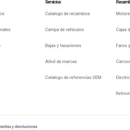
Servicios
Recamb
os
Catalogo de recambios
Motore
onales
Campa de vehículos
Cajas 
o
Bajas y tasaciones
Faros y
Arbol de marcas
Carroc
Catalogo de referencias OEM
Electri
Retrov
rantías y devoluciones