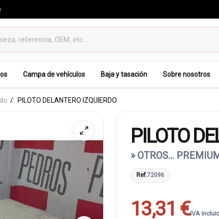
0
os
Campa de vehículos
Baja y tasación
Sobre nosotros
rdo
PILOTO DELANTERO IZQUIERDO
PILOTO DE
» OTROS... PREMIUM
Ref.
72096
13,31 €
IVA inclui