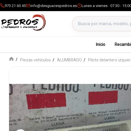
973 21 60 45
info@desguacespedros.es
Lunes a viernes · 07:30 - 15:0
Buscar productos
Inicio
Recambi
Piezas vehículos
ALUMBRADO
Piloto delantero izquie