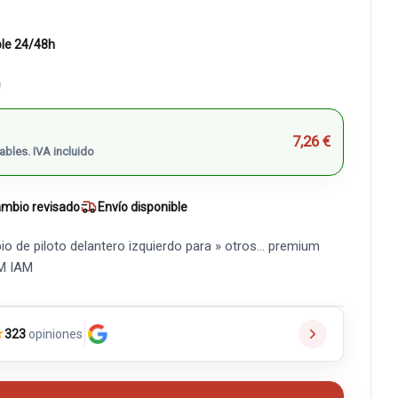
ble 24/48h
)
7,26 €
ables. IVA incluido
mbio revisado
Envío disponible
o de piloto delantero izquierdo para » otros... premium
EM IAM
★
323
opiniones