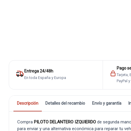
Pago s
Entrega 24/48h
Tarjeta,
En toda España y Europa
PayPal y
Descripción
Detalles del recambio
Envío y garantía
I
Compra
PILOTO DELANTERO IZQUIERDO
de segunda mano 
para enviar y una alternativa económica para reparar tu veh