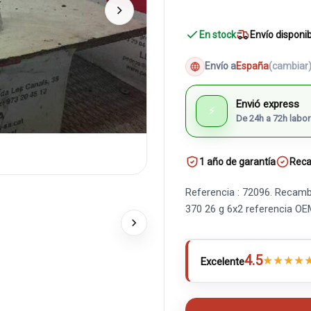
En stock
Envío disponi
Envío a
España
(cambiar
Envió express
⚡
De 24h a 72h labor
1 año de garantía
Reca
Referencia : 72096. Recambi
370 26 g 6x2 referencia O
4.5
★
★
★
★
Excelente