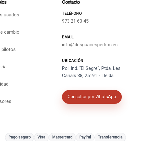
ios
Contacto
TELÉFONO
s usados
973 21 60 45
de cambio
EMAIL
info@desguacespedros.es
 pilotos
UBICACIÓN
ería
Pol. Ind. "El Segre", Ptda. Les
Canals 38, 25191 - Lleida
cidad
Consultar por WhatsApp
isores
Pago seguro
Visa
Mastercard
PayPal
Transferencia