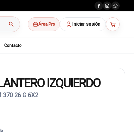
search
Iniciar sesión
Área Pro
Contacto
LANTERO IZQUIERDO
 370 26 G 6X2
do