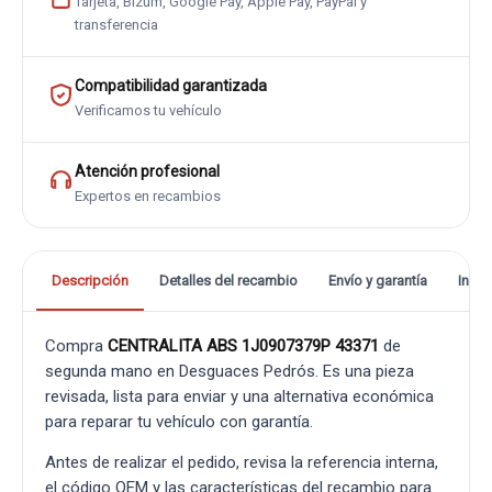
Tarjeta, Bizum, Google Pay, Apple Pay, PayPal y
transferencia
Compatibilidad garantizada
Verificamos tu vehículo
Atención profesional
Expertos en recambios
Descripción
Detalles del recambio
Envío y garantía
Info
Compra
CENTRALITA ABS 1J0907379P 43371
de
segunda mano en Desguaces Pedrós. Es una pieza
revisada, lista para enviar y una alternativa económica
para reparar tu vehículo con garantía.
Antes de realizar el pedido, revisa la referencia interna,
el código OEM y las características del recambio para