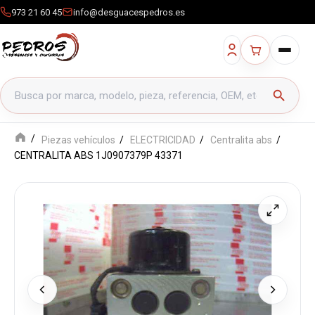
973 21 60 45
info@desguacespedros.es
Buscar productos
search
Piezas vehículos
ELECTRICIDAD
Centralita abs
CENTRALITA ABS 1J0907379P 43371