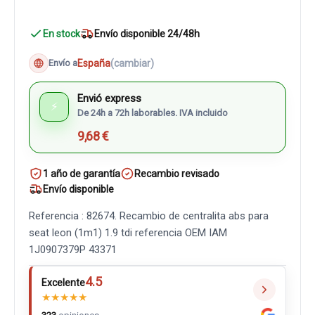
En stock
Envío disponible 24/48h
España
(cambiar)
Envío a
Envió express
⚡
De 24h a 72h laborables. IVA incluido
9,68 €
1 año de garantía
Recambio revisado
Envío disponible
Referencia : 82674. Recambio de centralita abs para
seat leon (1m1) 1.9 tdi referencia OEM IAM
1J0907379P 43371
4.5
Excelente
★
★
★
★
★