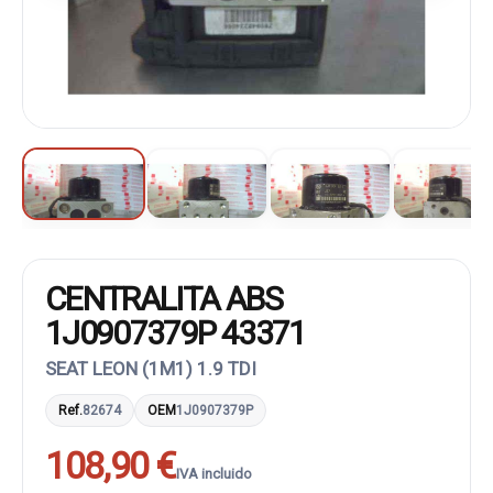
CENTRALITA ABS
1J0907379P 43371
SEAT LEON (1M1) 1.9 TDI
Ref.
82674
OEM
1J0907379P
108,90 €
IVA incluido