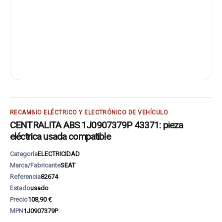
RECAMBIO ELÉCTRICO Y ELECTRÓNICO DE VEHÍCULO
CENTRALITA ABS 1J0907379P 43371: pieza
eléctrica usada compatible
Categoría
ELECTRICIDAD
Marca/Fabricante
SEAT
Referencia
82674
Estado
usado
Precio
108,90 €
MPN
1J0907379P