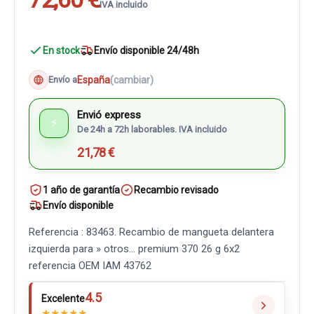
IVA incluido
En stock
Envío disponible 24/48h
España
(cambiar)
Envío a
Envió express
⚡
De 24h a 72h laborables. IVA incluido
21,78 €
1 año de garantía
Recambio revisado
Envío disponible
Referencia : 83463. Recambio de mangueta delantera
izquierda para » otros... premium 370 26 g 6x2
referencia OEM IAM 43762
4.5
Excelente
★
★
★
★
★