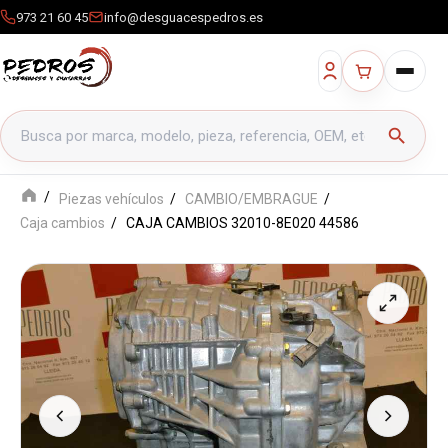
973 21 60 45
info@desguacespedros.es
Buscar productos
search
Piezas vehículos
CAMBIO/EMBRAGUE
Caja cambios
CAJA CAMBIOS 32010-8E020 44586