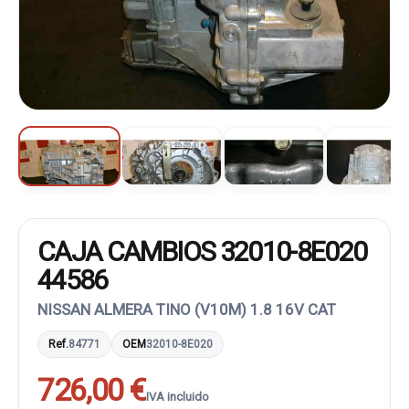
CAJA CAMBIOS 32010-8E020
44586
NISSAN ALMERA TINO (V10M) 1.8 16V CAT
Ref.
84771
OEM
32010-8E020
726,00 €
IVA incluido