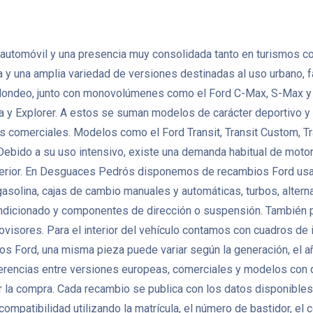
el automóvil y una presencia muy consolidada tanto en turismos
a y una amplia variedad de versiones destinadas al uso urbano, f
ondeo, junto con monovolúmenes como el Ford C-Max, S-Max y G
 y Explorer. A estos se suman modelos de carácter deportivo y r
s comerciales. Modelos como el Ford Transit, Transit Custom, Tr
ebido a su uso intensivo, existe una demanda habitual de motore
interior. En Desguaces Pedrós disponemos de recambios Ford u
gasolina, cajas de cambio manuales y automáticas, turbos, alter
ondicionado y componentes de dirección o suspensión. También 
retrovisores. Para el interior del vehículo contamos con cuadros d
s Ford, una misma pieza puede variar según la generación, el año 
iferencias entre versiones europeas, comerciales y modelos con d
ar la compra. Cada recambio se publica con los datos disponibles
ompatibilidad utilizando la matrícula, el número de bastidor, el