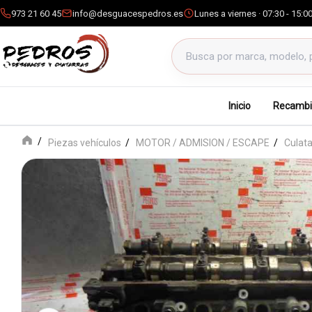
973 21 60 45
info@desguacespedros.es
Lunes a viernes · 07:30 - 15:0
Buscar productos
Inicio
Recambi
Piezas vehículos
MOTOR / ADMISION / ESCAPE
Culat