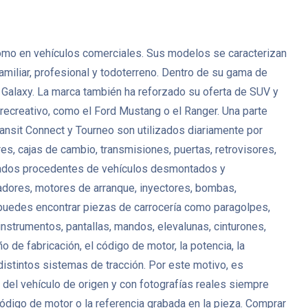
 como en vehículos comerciales. Sus modelos se caracterizan
amiliar, profesional y todoterreno. Dentro de su gama de
alaxy. La marca también ha reforzado su oferta de SUV y
ecreativo, como el Ford Mustang o el Ranger. Una parte
ansit Connect y Tourneo son utilizados diariamente por
s, cajas de cambio, transmisiones, puertas, retrovisores,
sados procedentes de vehículos desmontados y
nadores, motores de arranque, inyectores, bombas,
puedes encontrar piezas de carrocería como paragolpes,
e instrumentos, pantallas, mandos, elevalunas, cinturones,
de fabricación, el código de motor, la potencia, la
istintos sistemas de tracción. Por este motivo, es
 del vehículo de origen y con fotografías reales siempre
 código de motor o la referencia grabada en la pieza. Comprar