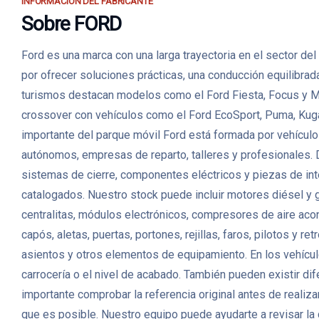
INFORMACIÓN DEL FABRICANTE
Sobre FORD
Ford es una marca con una larga trayectoria en el sector d
por ofrecer soluciones prácticas, una conducción equilibrad
turismos destacan modelos como el Ford Fiesta, Focus y M
crossover con vehículos como el Ford EcoSport, Puma, Kuga
importante del parque móvil Ford está formada por vehículo
autónomos, empresas de reparto, talleres y profesionales. D
sistemas de cierre, componentes eléctricos y piezas de 
catalogados. Nuestro stock puede incluir motores diésel y 
centralitas, módulos electrónicos, compresores de aire ac
capós, aletas, puertas, portones, rejillas, faros, pilotos y 
asientos y otros elementos de equipamiento. En los vehículo
carrocería o el nivel de acabado. También pueden existir d
importante comprobar la referencia original antes de realiz
que es posible. Nuestro equipo puede ayudarte a revisar la c