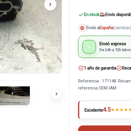
En stock
Envío disponi
Envío a
España
(cambiar
Envió express
⚡
De 24h a 72h labor
1 año de garantía
Reca
Referencia : 171148. Recamb
referencia OEM IAM
4.5
★
★
★
★
Excelente