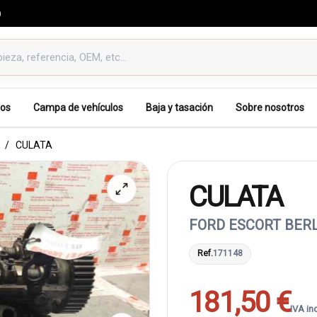
0
os
Campa de vehículos
Baja y tasación
Sobre nosotros
a
CULATA
CULATA
FORD ESCORT BERL.
Ref.
171148
181,50 €
IVA in