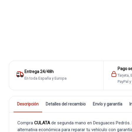
Pago s
Entrega 24/48h
Tarjeta,
En toda España y Europa
PayPal y
Descripción
Detalles del recambio
Envío y garantía
I
Compra
CULATA
de segunda mano en Desguaces Pedrós. Es 
alternativa económica para reparar tu vehículo con garantía