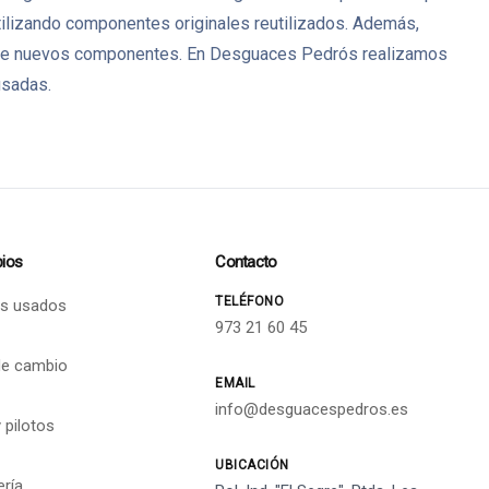
ilizando componentes originales reutilizados. Además,
ia de nuevos componentes. En Desguaces Pedrós realizamos
usadas.
ios
Contacto
TELÉFONO
s usados
973 21 60 45
de cambio
EMAIL
info@desguacespedros.es
 pilotos
UBICACIÓN
ería