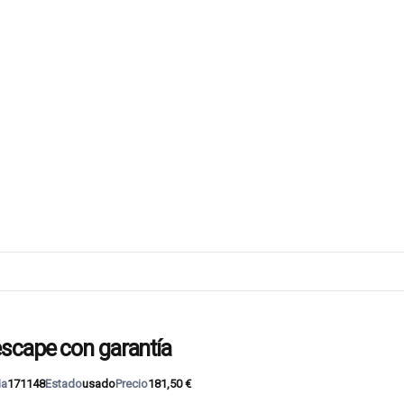
scape con garantía
ia
171148
Estado
usado
Precio
181,50 €