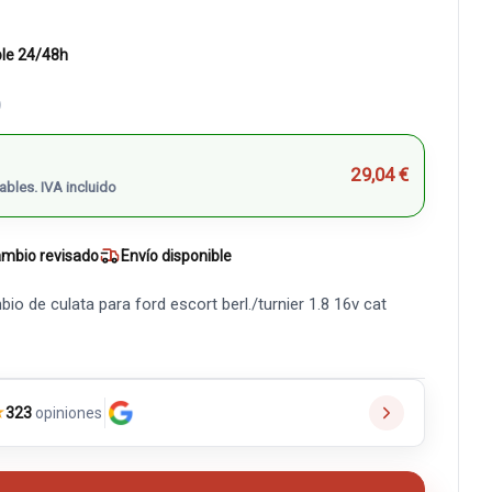
ble 24/48h
)
29,04 €
ables. IVA incluido
mbio revisado
Envío disponible
io de culata para ford escort berl./turnier 1.8 16v cat
★
323
opiniones