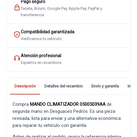
Pago seguro
Tarjeta, Bizum, Google Pay, Apple Pay, PayPal y
transferencia
Compatibilidad garantizada
Verificamos tu vehículo
Atención profesional
Expertos en recambios
Descripción
Detalles del recambio
Envío y garantía
Info
Compra
MANDO CLIMATIZADOR 05005039AA
de
segunda mano en Desguaces Pedrós. Es una pieza
revisada, lista para enviar y una alternativa económica
para reparar tu vehículo con garantía.
Antes de realizar el pedido, revisa la referencia interna,