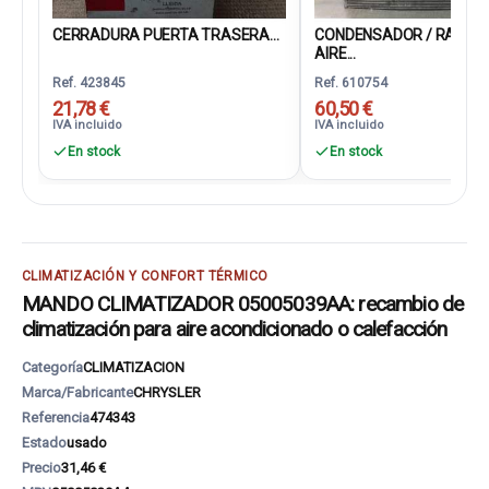
CERRADURA PUERTA TRASERA...
CONDENSADOR / RADIA
AIRE...
Ref. 423845
Ref. 610754
21,78 €
60,50 €
IVA incluido
IVA incluido
En stock
En stock
CLIMATIZACIÓN Y CONFORT TÉRMICO
MANDO CLIMATIZADOR 05005039AA: recambio de
climatización para aire acondicionado o calefacción
Categoría
CLIMATIZACION
Marca/Fabricante
CHRYSLER
Referencia
474343
Estado
usado
Precio
31,46 €