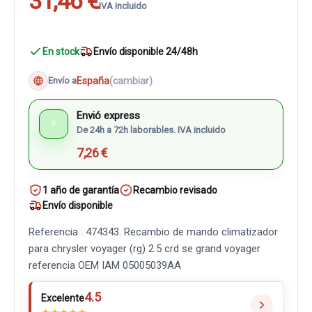
31,46 €
IVA incluido
En stock
Envío disponible 24/48h
España
(cambiar)
Envío a
Envió express
⚡
De 24h a 72h laborables. IVA incluido
7,26 €
1 año de garantía
Recambio revisado
Envío disponible
Referencia : 474343. Recambio de mando climatizador
para chrysler voyager (rg) 2.5 crd se grand voyager
referencia OEM IAM 05005039AA
4.5
Excelente