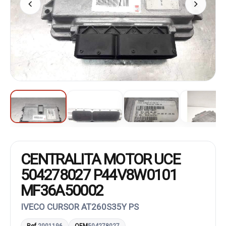
CENTRALITA MOTOR UCE
504278027 P44V8W0101
MF36A50002
IVECO CURSOR AT260S35Y PS
Ref.
2001196
OEM
504278027