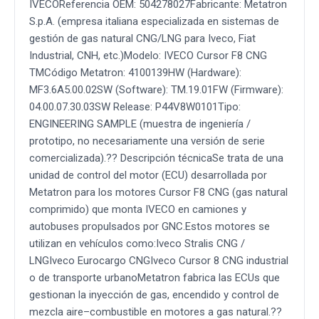
IVECOReferencia OEM: 504278027Fabricante: Metatron
S.p.A. (empresa italiana especializada en sistemas de
gestión de gas natural CNG/LNG para Iveco, Fiat
Industrial, CNH, etc.)Modelo: IVECO Cursor F8 CNG
TMCódigo Metatron: 4100139HW (Hardware):
MF3.6A5.00.02SW (Software): TM.19.01FW (Firmware):
04.00.07.30.03SW Release: P44V8W0101Tipo:
ENGINEERING SAMPLE (muestra de ingeniería /
prototipo, no necesariamente una versión de serie
comercializada).?? Descripción técnicaSe trata de una
unidad de control del motor (ECU) desarrollada por
Metatron para los motores Cursor F8 CNG (gas natural
comprimido) que monta IVECO en camiones y
autobuses propulsados por GNC.Estos motores se
utilizan en vehículos como:Iveco Stralis CNG /
LNGIveco Eurocargo CNGIveco Cursor 8 CNG industrial
o de transporte urbanoMetatron fabrica las ECUs que
gestionan la inyección de gas, encendido y control de
mezcla aire–combustible en motores a gas natural.??