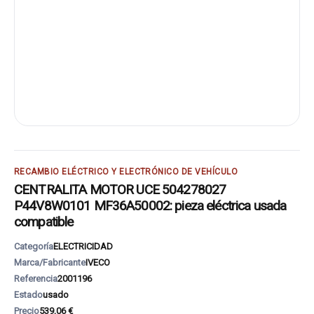
RECAMBIO ELÉCTRICO Y ELECTRÓNICO DE VEHÍCULO
CENTRALITA MOTOR UCE 504278027
P44V8W0101 MF36A50002: pieza eléctrica usada
compatible
Categoría
ELECTRICIDAD
Marca/Fabricante
IVECO
Referencia
2001196
Estado
usado
Precio
539,06 €