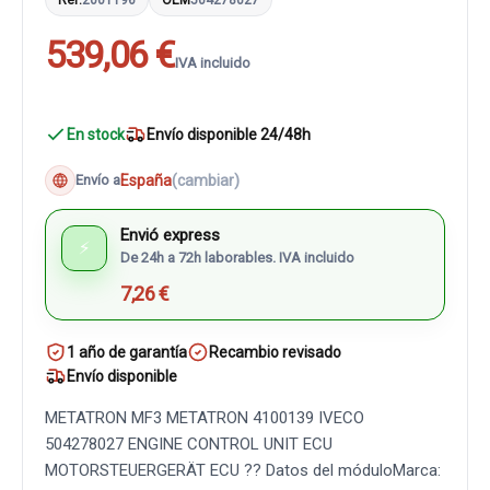
539,06 €
IVA incluido
En stock
Envío disponible 24/48h
España
(cambiar)
Envío a
Envió express
⚡
De 24h a 72h laborables. IVA incluido
7,26 €
1 año de garantía
Recambio revisado
Envío disponible
METATRON MF3 METATRON 4100139 IVECO
504278027 ENGINE CONTROL UNIT ECU
MOTORSTEUERGERÄT ECU ?? Datos del móduloMarca: