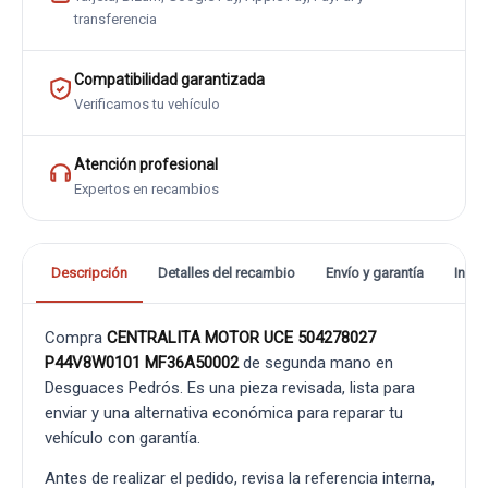
transferencia
Compatibilidad garantizada
Verificamos tu vehículo
Atención profesional
Expertos en recambios
Descripción
Detalles del recambio
Envío y garantía
Info
Compra
CENTRALITA MOTOR UCE 504278027
P44V8W0101 MF36A50002
de segunda mano en
Desguaces Pedrós. Es una pieza revisada, lista para
enviar y una alternativa económica para reparar tu
vehículo con garantía.
Antes de realizar el pedido, revisa la referencia interna,