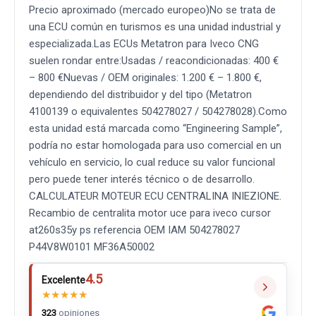
Precio aproximado (mercado europeo)No se trata de
una ECU común en turismos es una unidad industrial y
especializada.Las ECUs Metatron para Iveco CNG
suelen rondar entre:Usadas / reacondicionadas: 400 €
– 800 €Nuevas / OEM originales: 1.200 € – 1.800 €,
dependiendo del distribuidor y del tipo (Metatron
4100139 o equivalentes 504278027 / 504278028).Como
esta unidad está marcada como “Engineering Sample”,
podría no estar homologada para uso comercial en un
vehículo en servicio, lo cual reduce su valor funcional
pero puede tener interés técnico o de desarrollo.
CALCULATEUR MOTEUR ECU CENTRALINA INIEZIONE.
Recambio de centralita motor uce para iveco cursor
at260s35y ps referencia OEM IAM 504278027
P44V8W0101 MF36A50002
4.5
Excelente
★
★
★
★
★
323
opiniones