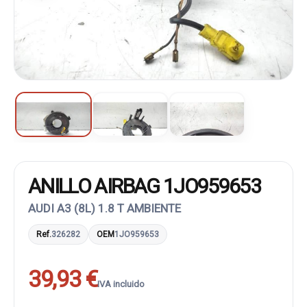
ANILLO AIRBAG 1JO959653
AUDI A3 (8L) 1.8 T AMBIENTE
Ref.
326282
OEM
1JO959653
39,93 €
IVA incluido