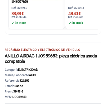
5HB007608
Ref. 326269
Ref. 326284
33,88 €
48,40 €
IVA incluido
IVA incluido
En stock
En stock
RECAMBIO ELÉCTRICO Y ELECTRÓNICO DE VEHÍCULO
ANILLO AIRBAG 1JO959653: pieza eléctrica usada
compatible
Categoría
ELECTRICIDAD
Marca/Fabricante
AUDI
Referencia
326282
Estado
usado
Precio
39,93 €
MPN
1JO959653