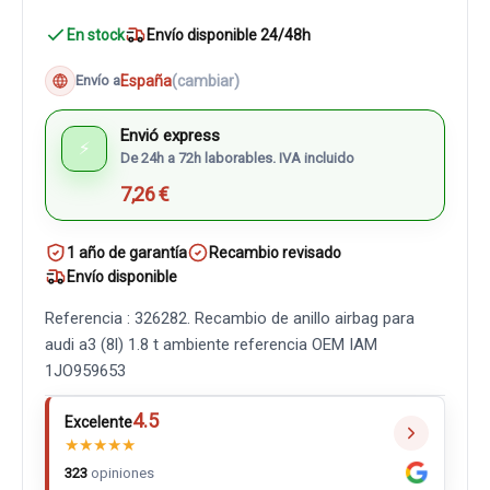
En stock
Envío disponible 24/48h
España
(cambiar)
Envío a
Envió express
⚡
De 24h a 72h laborables. IVA incluido
7,26 €
1 año de garantía
Recambio revisado
Envío disponible
Referencia : 326282. Recambio de anillo airbag para
audi a3 (8l) 1.8 t ambiente referencia OEM IAM
1JO959653
4.5
Excelente
★
★
★
★
★
323
opiniones