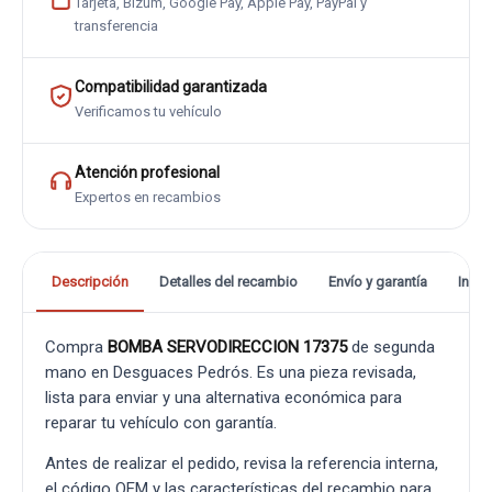
Tarjeta, Bizum, Google Pay, Apple Pay, PayPal y
transferencia
Compatibilidad garantizada
Verificamos tu vehículo
Atención profesional
Expertos en recambios
Descripción
Detalles del recambio
Envío y garantía
Info
Compra
BOMBA SERVODIRECCION 17375
de segunda
mano en Desguaces Pedrós. Es una pieza revisada,
lista para enviar y una alternativa económica para
reparar tu vehículo con garantía.
Antes de realizar el pedido, revisa la referencia interna,
el código OEM y las características del recambio para