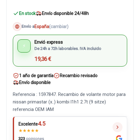
En stock
Envío disponible 24/48h
España
(cambiar)
Envío a
Envió express
⚡
De 24h a 72h laborables. IVA incluido
19,36 €
1 año de garantía
Recambio revisado
Envío disponible
Referencia : 1597847. Recambio de volante motor para
nissan primastar (x..) kombi l1h1 2.7t (9 sitze)
referencia OEM IAM
4.5
Excelente
★
★
★
★
★
323
opiniones