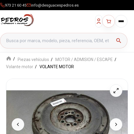
973 21 60 45
info@desguacespedros.es
Buscar productos
search
Piezas vehículos
MOTOR / ADMISION / ESCAPE
Volante motor
VOLANTE MOTOR