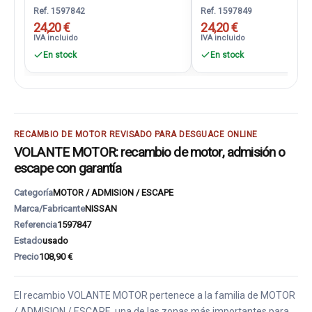
Ref. 1597842
Ref. 1597849
24,20 €
24,20 €
IVA incluido
IVA incluido
En stock
En stock
RECAMBIO DE MOTOR REVISADO PARA DESGUACE ONLINE
VOLANTE MOTOR: recambio de motor, admisión o
escape con garantía
Categoría
MOTOR / ADMISION / ESCAPE
Marca/Fabricante
NISSAN
Referencia
1597847
Estado
usado
Precio
108,90 €
El recambio VOLANTE MOTOR pertenece a la familia de MOTOR
/ ADMISION / ESCAPE, una de las zonas más importantes para