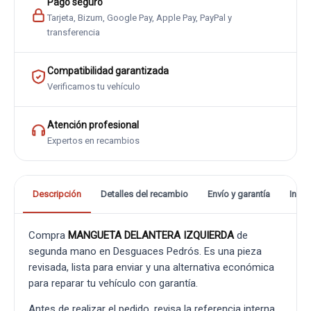
Pago seguro
Tarjeta, Bizum, Google Pay, Apple Pay, PayPal y
transferencia
Compatibilidad garantizada
Verificamos tu vehículo
Atención profesional
Expertos en recambios
Descripción
Detalles del recambio
Envío y garantía
Info
Compra
MANGUETA DELANTERA IZQUIERDA
de
segunda mano en Desguaces Pedrós. Es una pieza
revisada, lista para enviar y una alternativa económica
para reparar tu vehículo con garantía.
Antes de realizar el pedido, revisa la referencia interna,