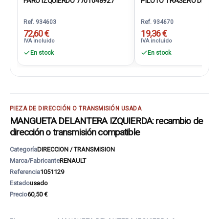
FARO IZQUIERDO 7701048927
PILOTO TRASERO DERECH
Ref. 934603
Ref. 934670
72,60 €
19,36 €
IVA incluido
IVA incluido
En stock
En stock
PIEZA DE DIRECCIÓN O TRANSMISIÓN USADA
MANGUETA DELANTERA IZQUIERDA: recambio de
dirección o transmisión compatible
Categoría
DIRECCION / TRANSMISION
Marca/Fabricante
RENAULT
Referencia
1051129
Estado
usado
Precio
60,50 €