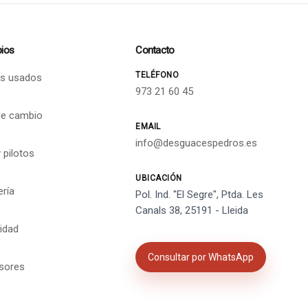
ios
Contacto
TELÉFONO
s usados
973 21 60 45
de cambio
EMAIL
info@desguacespedros.es
 pilotos
UBICACIÓN
ería
Pol. Ind. "El Segre", Ptda. Les
Canals 38, 25191 - Lleida
cidad
Consultar por WhatsApp
isores