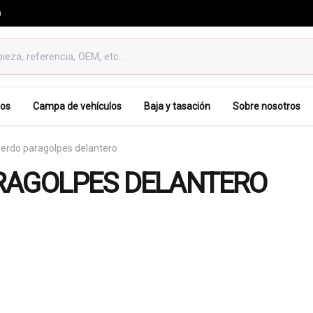
0
os
Campa de vehículos
Baja y tasación
Sobre nosotros
ierdo paragolpes delantero
ARAGOLPES DELANTERO