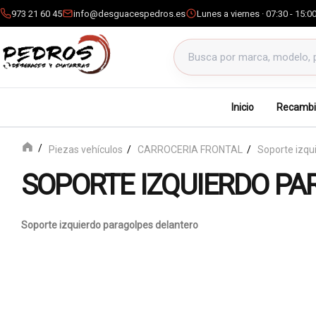
973 21 60 45
info@desguacespedros.es
Lunes a viernes · 07:30 - 15:0
Buscar productos
Inicio
Recambi
Piezas vehículos
CARROCERIA FRONTAL
Soporte izqu
SOPORTE IZQUIERDO P
Soporte izquierdo paragolpes delantero