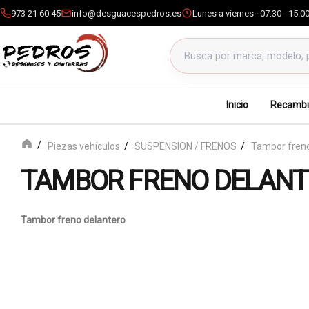
973 21 60 45
info@desguacespedros.es
Lunes a viernes · 07:30 - 15:0
Buscar productos
Inicio
Recambi
Piezas vehículos
SUSPENSION / FRENOS
Tambor freno
TAMBOR FRENO DELAN
Tambor freno delantero