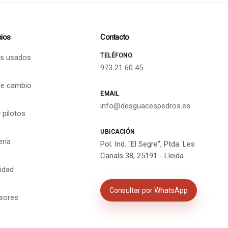
ios
Contacto
TELÉFONO
s usados
973 21 60 45
de cambio
EMAIL
info@desguacespedros.es
 pilotos
UBICACIÓN
ería
Pol. Ind. "El Segre", Ptda. Les
Canals 38, 25191 - Lleida
cidad
Consultar por WhatsApp
isores