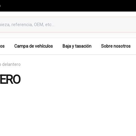
0
os
Campa de vehículos
Baja y tasación
Sobre nosotros
 delantero
TERO