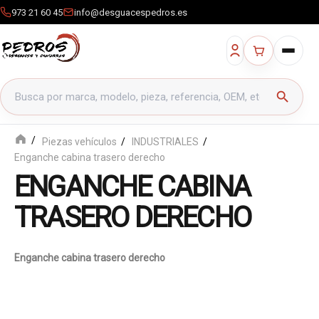
973 21 60 45
info@desguacespedros.es
Buscar productos
search
Piezas vehículos
INDUSTRIALES
Enganche cabina trasero derecho
ENGANCHE CABINA
TRASERO DERECHO
Enganche cabina trasero derecho