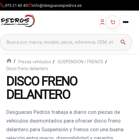
973 21 60 45
info@desguacespedros.es
Buscar productos
search
Piezas vehículos
SUSPENSION / FRENOS
Disco freno delantero
DISCO FRENO
DELANTERO
Desguaces Pedrós trabaja a diario con piezas de
vehículos desmontados para ofrecer disco freno
delantero para Suspensión y frenos con una buena
relación entre precio, disponibilidad y garantía.