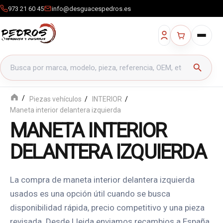
973 21 60 45
info@desguacespedros.es
Buscar productos
search
Piezas vehículos
INTERIOR
Maneta interior delantera izquierda
MANETA INTERIOR
DELANTERA IZQUIERDA
La compra de maneta interior delantera izquierda
usados es una opción útil cuando se busca
disponibilidad rápida, precio competitivo y una pieza
revisada. Desde Lleida enviamos recambios a España