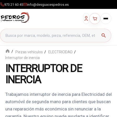
973 21 60 45
info@desguacespedros.es
Buscar productos
search
Piezas vehículos
ELECTRICIDAD
Interruptor de inercia
INTERRUPTOR DE
INERCIA
Trabajamos interruptor de inercia para Electricidad del
automóvil de segunda mano para clientes que buscan
una reparación más económica sin renunciar a la
garantía. Nuestro equipo puede ayudarte a identificar