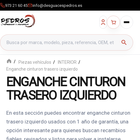
973 21 60 45
info@desguacespedros.es
Buscar productos
search
Piezas vehículos
INTERIOR
Enganche cinturon trasero izquierdo
ENGANCHE CINTURON
TRASERO IZQUIERDO
En esta sección puedes encontrar enganche cinturon
trasero izquierdo usados con 1 año de garantía, una
opción interesante para quienes buscan recambios
fiables, revisados y listos para volver a instalarse.