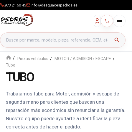
973 21 60 45
info@desguacespedros.es
Buscar productos
search
Piezas vehículos
MOTOR / ADMISION / ESCAPE
Tubo
TUBO
Trabajamos tubo para Motor, admisión y escape de
segunda mano para clientes que buscan una
reparación más económica sin renunciar a la garantía.
Nuestro equipo puede ayudarte a identificar la pieza
correcta antes de hacer el pedido.