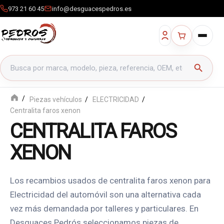
973 21 60 45
info@desguacespedros.es
Buscar productos
search
Piezas vehículos
ELECTRICIDAD
Centralita faros xenon
CENTRALITA FAROS
XENON
Los recambios usados de centralita faros xenon para
Electricidad del automóvil son una alternativa cada
vez más demandada por talleres y particulares. En
Desguaces Pedrós seleccionamos piezas de