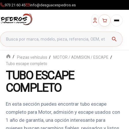
973 21 60 45
info@desguacespedros.es
Buscar productos
search
Piezas vehículos
MOTOR / ADMISION / ESCAPE
Tubo escape completo
TUBO ESCAPE
COMPLETO
En esta sección puedes encontrar tubo escape
completo para Motor, admisión y escape usados con
1 año de garantía, una opción interesante para
quienes buscan recambios fiables, revisados y listos