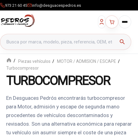
973 21 60 45
info@desguacespedros.es
Buscar productos
search
Piezas vehículos
MOTOR / ADMISION / ESCAPE
Turbocompresor
TURBOCOMPRESOR
En Desguaces Pedrós encontrarás turbocompresor
para Motor, admisión y escape de segunda mano
procedentes de vehículos descontaminados y
revisados. Son una alternativa económica para reparar
tu vehículo sin asumir siempre el coste de una pieza