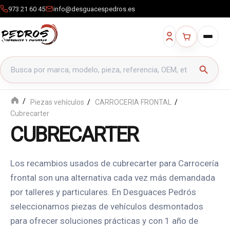
973 21 60 45
info@desguacespedros.es
Buscar productos
search
Piezas vehículos
CARROCERIA FRONTAL
Cubrecarter
CUBRECARTER
Los recambios usados de cubrecarter para Carrocería
frontal son una alternativa cada vez más demandada
por talleres y particulares. En Desguaces Pedrós
seleccionamos piezas de vehículos desmontados
para ofrecer soluciones prácticas y con 1 año de