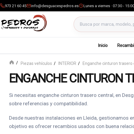
973 21 60 45
info@desguacespedros.es
Lunes a viernes · 07:30 - 15:0
Buscar productos
Inicio
Recambi
Piezas vehículos
INTERIOR
Enganche cinturon trasero 
ENGANCHE CINTURON T
Si necesitas enganche cinturon trasero central, en De
sobre referencias y compatibilidad.
Desde nuestras instalaciones en Lleida, gestionamos e
objetivo es ofrecer recambios usados con buena relación