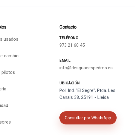
ios
Contacto
TELÉFONO
s usados
973 21 60 45
de cambio
EMAIL
info@desguacespedros.es
 pilotos
UBICACIÓN
ería
Pol. Ind. "El Segre", Ptda. Les
Canals 38, 25191 - Lleida
cidad
Consultar por WhatsApp
isores