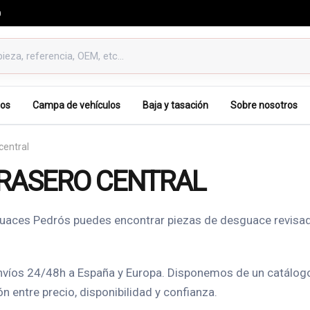
0
os
Campa de vehículos
Baja y tasación
Sobre nosotros
central
RASERO CENTRAL
sguaces Pedrós puedes encontrar piezas de desguace revisad
nvíos 24/48h a España y Europa. Disponemos de un catálogo 
 entre precio, disponibilidad y confianza.