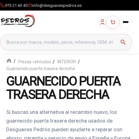
973 21 60 45
info@desguacespedros.es
Buscar productos
search
Piezas vehículos
INTERIOR
Guarnecido puerta trasera derecha
GUARNECIDO PUERTA
TRASERA DERECHA
Si buscas una alternativa al recambio nuevo, los
guarnecido puerta trasera derecha usados de
Desguaces Pedrós pueden ayudarte a reparar con
ahorro, garantía y servicio de envío a España y Europa.