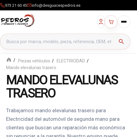
973 21 60 45
info@desguacespedros.es
Buscar productos
search
Piezas vehículos
ELECTRICIDAD
Mando elevalunas trasero
MANDO ELEVALUNAS
TRASERO
Trabajamos mando elevalunas trasero para
Electricidad del automóvil de segunda mano para
clientes que buscan una reparación más económica
sin renunciar a la garantía. Nuestro equipo puede