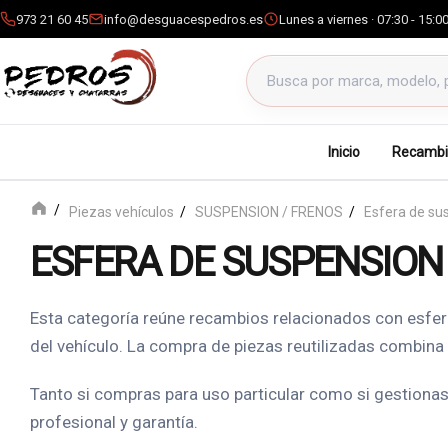
973 21 60 45
info@desguacespedros.es
Lunes a viernes · 07:30 - 15:0
Buscar productos
Inicio
Recambi
Piezas vehículos
SUSPENSION / FRENOS
Esfera de su
ESFERA DE SUSPENSION
Esta categoría reúne recambios relacionados con esfer
del vehículo. La compra de piezas reutilizadas combina
Tanto si compras para uso particular como si gestionas 
profesional y garantía.