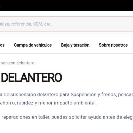
0
os
Campa de vehículos
Baja y tasación
Sobre nosotros
spension delantero
 DELANTERO
a de suspension delantero para Suspensión y frenos, pensa
 ahorro, rapidez y menor impacto ambiental.
reparaciones en taller, puedes solicitar ayuda antes de ele