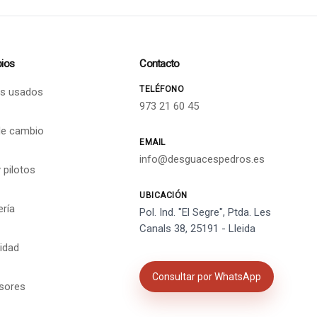
ios
Contacto
TELÉFONO
s usados
973 21 60 45
de cambio
EMAIL
info@desguacespedros.es
 pilotos
UBICACIÓN
ería
Pol. Ind. "El Segre", Ptda. Les
Canals 38, 25191 - Lleida
cidad
Consultar por WhatsApp
isores