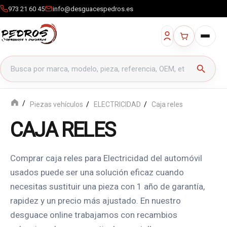
973 21 60 45
info@desguacespedros.es
Buscar productos
search
Piezas vehículos
ELECTRICIDAD
Caja reles
CAJA RELES
Comprar caja reles para Electricidad del automóvil
usados puede ser una solución eficaz cuando
necesitas sustituir una pieza con 1 año de garantía,
rapidez y un precio más ajustado. En nuestro
desguace online trabajamos con recambios