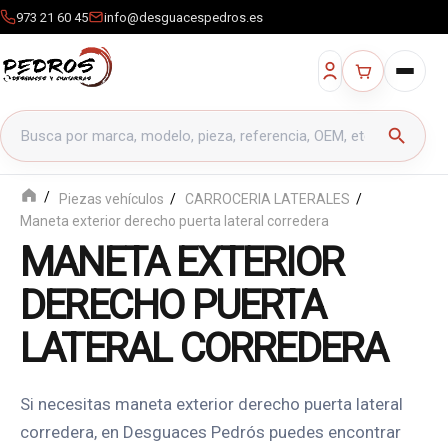
973 21 60 45
info@desguacespedros.es
Buscar productos
search
Piezas vehículos
CARROCERIA LATERALES
Maneta exterior derecho puerta lateral corredera
MANETA EXTERIOR
DERECHO PUERTA
LATERAL CORREDERA
Si necesitas maneta exterior derecho puerta lateral
corredera, en Desguaces Pedrós puedes encontrar