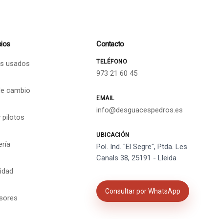
ios
Contacto
TELÉFONO
s usados
973 21 60 45
de cambio
EMAIL
info@desguacespedros.es
 pilotos
UBICACIÓN
ería
Pol. Ind. "El Segre", Ptda. Les
Canals 38, 25191 - Lleida
cidad
Consultar por WhatsApp
isores