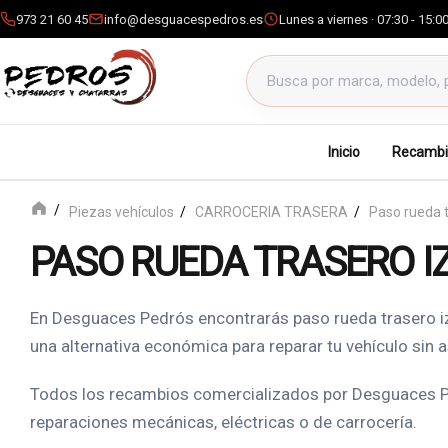
973 21 60 45
info@desguacespedros.es
Lunes a viernes · 07:30 - 15:0
Buscar productos
Inicio
Recambi
Piezas vehículos
CARROCERIA TRASERA
Paso rueda t
PASO RUEDA TRASERO I
En Desguaces Pedrós encontrarás paso rueda trasero i
una alternativa económica para reparar tu vehículo sin 
Todos los recambios comercializados por Desguaces Ped
reparaciones mecánicas, eléctricas o de carrocería.