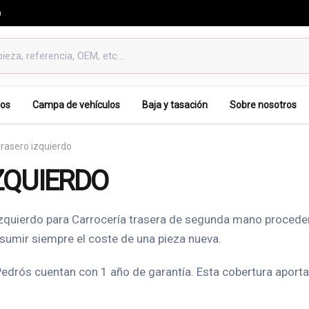
0
os
Campa de vehículos
Baja y tasación
Sobre nosotros
rasero izquierdo
ZQUIERDO
zquierdo para Carrocería trasera de segunda mano procede
asumir siempre el coste de una pieza nueva.
rós cuentan con 1 año de garantía. Esta cobertura aporta