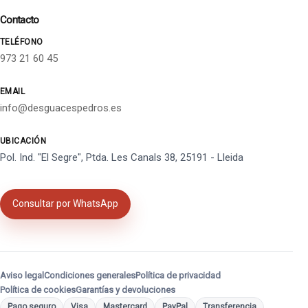
Contacto
TELÉFONO
973 21 60 45
EMAIL
info@desguacespedros.es
UBICACIÓN
Pol. Ind. "El Segre", Ptda. Les Canals 38, 25191 - Lleida
Consultar por WhatsApp
Aviso legal
Condiciones generales
Política de privacidad
Política de cookies
Garantías y devoluciones
Pago seguro
Visa
Mastercard
PayPal
Transferencia