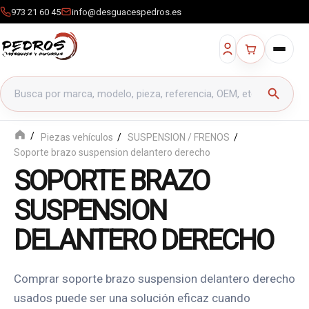
973 21 60 45
info@desguacespedros.es
Buscar productos
search
Piezas vehículos
SUSPENSION / FRENOS
Soporte brazo suspension delantero derecho
SOPORTE BRAZO
SUSPENSION
DELANTERO DERECHO
Comprar soporte brazo suspension delantero derecho
usados puede ser una solución eficaz cuando