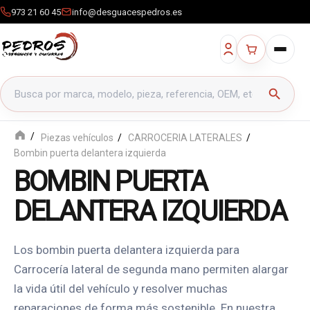
973 21 60 45
info@desguacespedros.es
Buscar productos
search
Piezas vehículos
CARROCERIA LATERALES
Bombin puerta delantera izquierda
BOMBIN PUERTA
DELANTERA IZQUIERDA
Los bombin puerta delantera izquierda para
Carrocería lateral de segunda mano permiten alargar
la vida útil del vehículo y resolver muchas
reparaciones de forma más sostenible. En nuestra