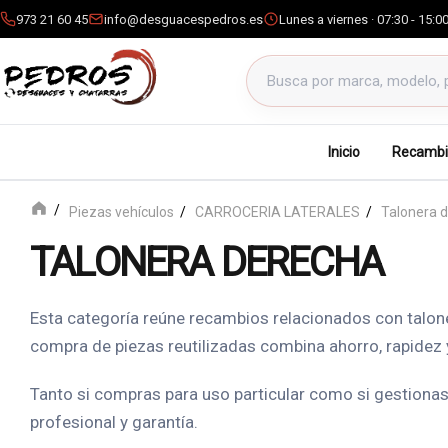
973 21 60 45
info@desguacespedros.es
Lunes a viernes · 07:30 - 15:0
Buscar productos
Inicio
Recambi
Piezas vehículos
CARROCERIA LATERALES
Talonera 
TALONERA DERECHA
Esta categoría reúne recambios relacionados con talone
compra de piezas reutilizadas combina ahorro, rapidez
Tanto si compras para uso particular como si gestionas 
profesional y garantía.