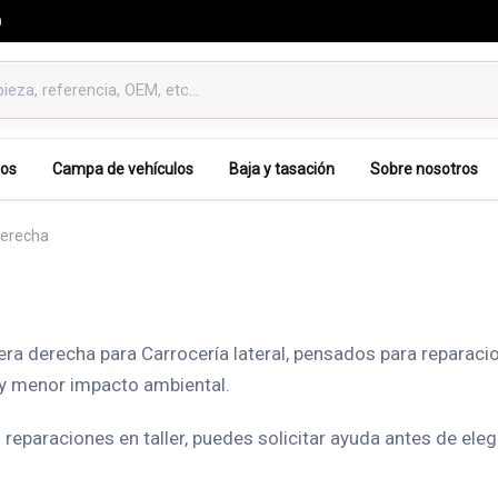
0
os
Campa de vehículos
Baja y tasación
Sobre nosotros
derecha
ra derecha para Carrocería lateral, pensados para reparacio
 y menor impacto ambiental.
reparaciones en taller, puedes solicitar ayuda antes de ele