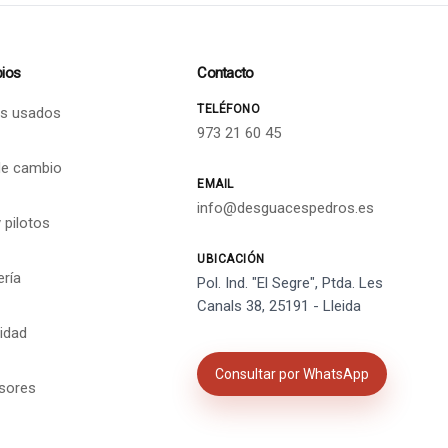
ios
Contacto
TELÉFONO
s usados
973 21 60 45
de cambio
EMAIL
info@desguacespedros.es
 pilotos
UBICACIÓN
ería
Pol. Ind. "El Segre", Ptda. Les
Canals 38, 25191 - Lleida
cidad
Consultar por WhatsApp
isores