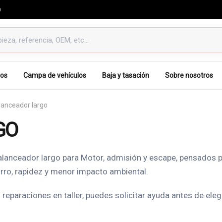
0
os
Campa de vehículos
Baja y tasación
Sobre nosotros
lanceador largo
GO
alanceador largo para Motor, admisión y escape, pensados p
rro, rapidez y menor impacto ambiental.
reparaciones en taller, puedes solicitar ayuda antes de ele