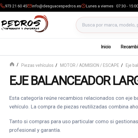
973 21 60 45
info@desguacespedros.es
Lunes a viernes · 07:30 - 15:0
Buscar productos
Inicio
Recambi
Piezas vehículos
MOTOR / ADMISION / ESCAPE
Eje ba
EJE BALANCEADOR LAR
Esta categoría reúne recambios relacionados con eje b
vehículo. La compra de piezas reutilizadas combina aho
Tanto si compras para uso particular como si gestionas 
profesional y garantía.