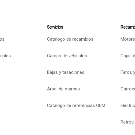
Servicios
Recamb
os
Catalogo de recambios
Motore
onales
Campa de vehículos
Cajas 
o
Bajas y tasaciones
Faros y
Arbol de marcas
Carroc
Catalogo de referencias OEM
Electri
Retrov