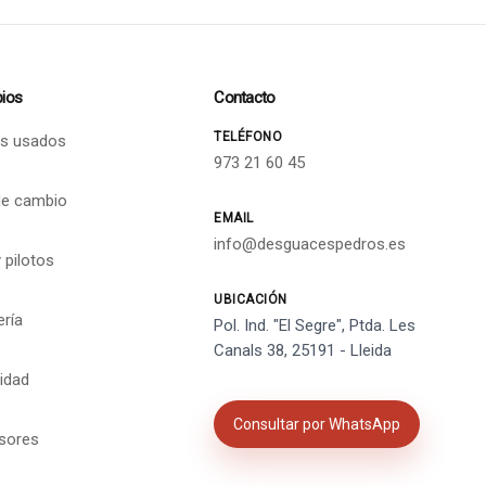
ios
Contacto
TELÉFONO
s usados
973 21 60 45
de cambio
EMAIL
info@desguacespedros.es
 pilotos
UBICACIÓN
ería
Pol. Ind. "El Segre", Ptda. Les
Canals 38, 25191 - Lleida
cidad
Consultar por WhatsApp
isores