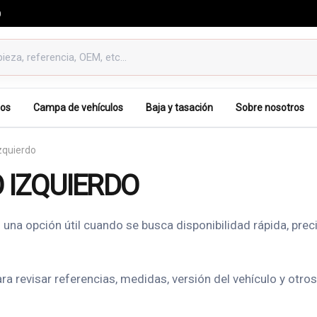
0
os
Campa de vehículos
Baja y tasación
Sobre nosotros
izquierdo
 IZQUIERDO
na opción útil cuando se busca disponibilidad rápida, prec
evisar referencias, medidas, versión del vehículo y otros d