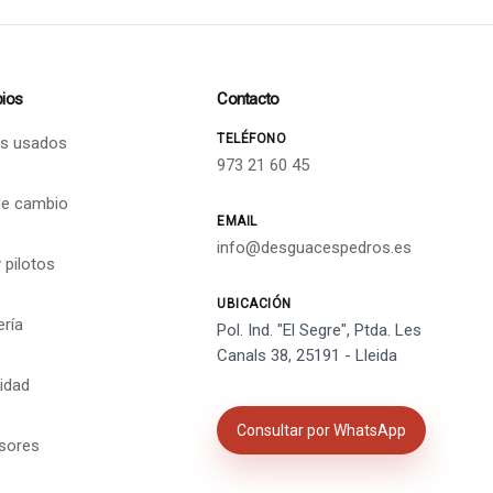
ios
Contacto
TELÉFONO
s usados
973 21 60 45
de cambio
EMAIL
info@desguacespedros.es
 pilotos
UBICACIÓN
ería
Pol. Ind. "El Segre", Ptda. Les
Canals 38, 25191 - Lleida
cidad
Consultar por WhatsApp
isores