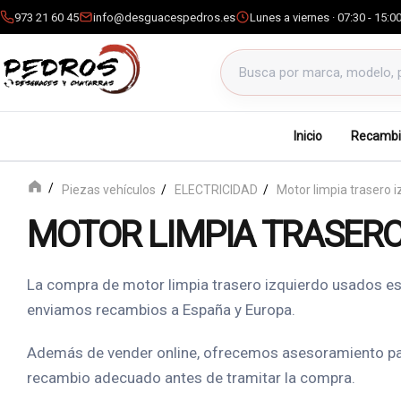
973 21 60 45
info@desguacespedros.es
Lunes a viernes · 07:30 - 15:0
Buscar productos
Inicio
Recambi
Piezas vehículos
ELECTRICIDAD
Motor limpia trasero 
MOTOR LIMPIA TRASERO
La compra de motor limpia trasero izquierdo usados es u
enviamos recambios a España y Europa.
Además de vender online, ofrecemos asesoramiento para r
recambio adecuado antes de tramitar la compra.