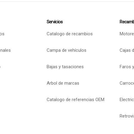
Servicios
Recamb
os
Catalogo de recambios
Motore
onales
Campa de vehículos
Cajas 
o
Bajas y tasaciones
Faros y
Arbol de marcas
Carroc
Catalogo de referencias OEM
Electri
Retrov