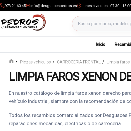
973 21 60 45
info@desguacespedros.es
Lunes a viernes · 07:30 - 15:0
Buscar productos
Inicio
Recambi
Piezas vehículos
CARROCERIA FRONTAL
Limpia faros
LIMPIA FAROS XENON D
En nuestro catálogo de limpia faros xenon derecho par
vehículo industrial, siempre con la recomendación de co
Todos los recambios comercializados por Desguaces Ped
reparaciones mecánicas, eléctricas o de carrocería.