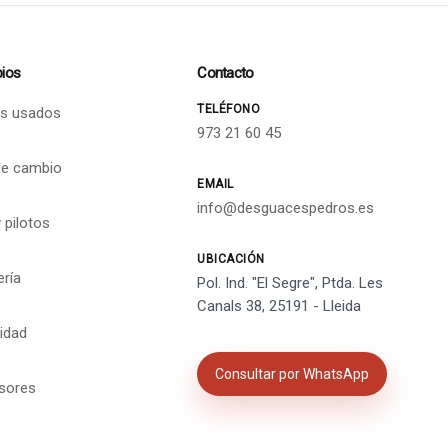
ios
Contacto
TELÉFONO
s usados
973 21 60 45
de cambio
EMAIL
info@desguacespedros.es
 pilotos
UBICACIÓN
ería
Pol. Ind. "El Segre", Ptda. Les
Canals 38, 25191 - Lleida
cidad
Consultar por WhatsApp
isores