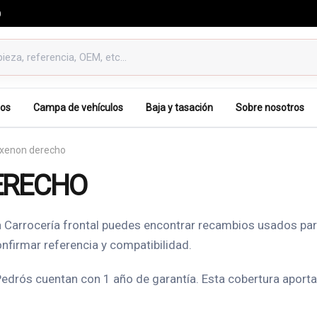
0
os
Campa de vehículos
Baja y tasación
Sobre nosotros
 xenon derecho
ERECHO
a Carrocería frontal puedes encontrar recambios usados par
nfirmar referencia y compatibilidad.
rós cuentan con 1 año de garantía. Esta cobertura aporta