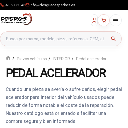
973 21 60 45
info@desguacespedros.es
Buscar productos
search
Piezas vehículos
INTERIOR
Pedal acelerador
PEDAL ACELERADOR
Cuando una pieza se avería o sufre daños, elegir pedal
acelerador para Interior del vehículo usados puede
reducir de forma notable el coste de la reparación.
Nuestro catálogo está orientado a facilitar una
compra segura y bien informada.