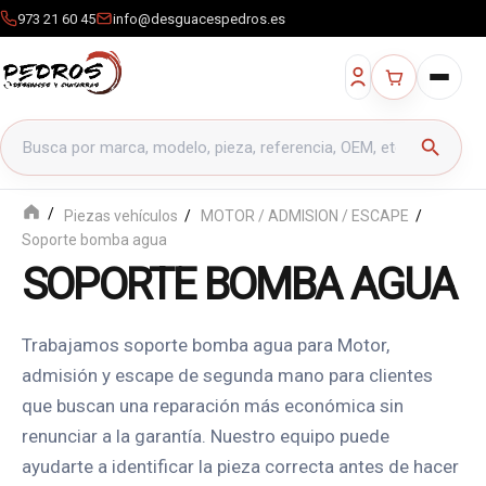
973 21 60 45
info@desguacespedros.es
Buscar productos
search
Piezas vehículos
MOTOR / ADMISION / ESCAPE
Soporte bomba agua
SOPORTE BOMBA AGUA
Trabajamos soporte bomba agua para Motor,
admisión y escape de segunda mano para clientes
que buscan una reparación más económica sin
renunciar a la garantía. Nuestro equipo puede
ayudarte a identificar la pieza correcta antes de hacer