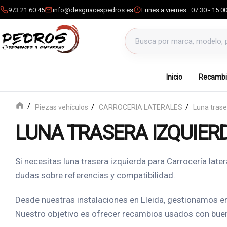
973 21 60 45
info@desguacespedros.es
Lunes a viernes · 07:30 - 15:0
Buscar productos
Inicio
Recambi
Piezas vehículos
CARROCERIA LATERALES
Luna trase
LUNA TRASERA IZQUIER
Si necesitas luna trasera izquierda para Carrocería la
dudas sobre referencias y compatibilidad.
Desde nuestras instalaciones en Lleida, gestionamos env
Nuestro objetivo es ofrecer recambios usados con buena 