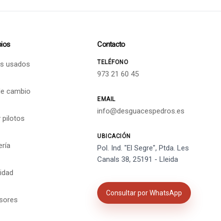
ios
Contacto
TELÉFONO
s usados
973 21 60 45
de cambio
EMAIL
info@desguacespedros.es
 pilotos
UBICACIÓN
ería
Pol. Ind. "El Segre", Ptda. Les
Canals 38, 25191 - Lleida
cidad
Consultar por WhatsApp
isores