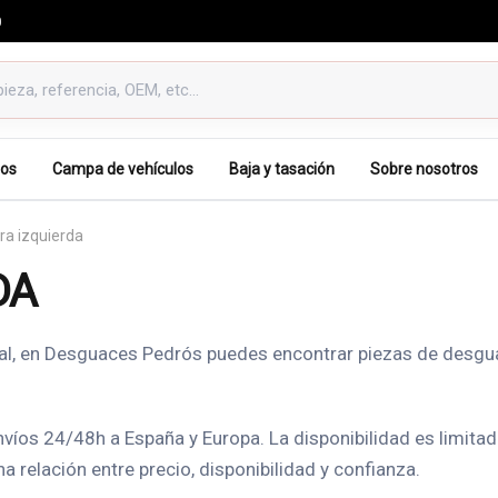
0
os
Campa de vehículos
Baja y tasación
Sobre nosotros
ra izquierda
DA
teral, en Desguaces Pedrós puedes encontrar piezas de desgu
íos 24/48h a España y Europa. La disponibilidad es limitad
relación entre precio, disponibilidad y confianza.