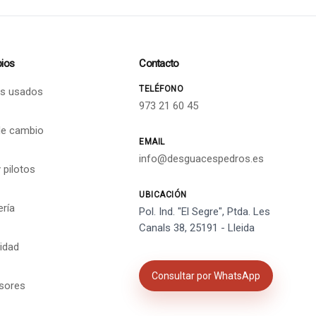
ios
Contacto
TELÉFONO
s usados
973 21 60 45
de cambio
EMAIL
info@desguacespedros.es
 pilotos
UBICACIÓN
ería
Pol. Ind. "El Segre", Ptda. Les
Canals 38, 25191 - Lleida
cidad
Consultar por WhatsApp
isores