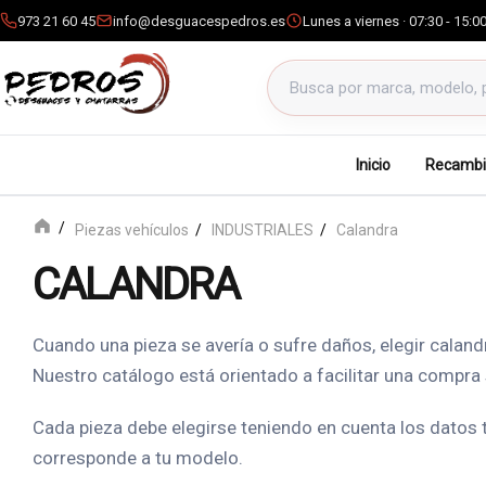
973 21 60 45
info@desguacespedros.es
Lunes a viernes · 07:30 - 15:0
Buscar productos
Inicio
Recambi
Piezas vehículos
INDUSTRIALES
Calandra
CALANDRA
Cuando una pieza se avería o sufre daños, elegir caland
Nuestro catálogo está orientado a facilitar una compra
Cada pieza debe elegirse teniendo en cuenta los datos
corresponde a tu modelo.