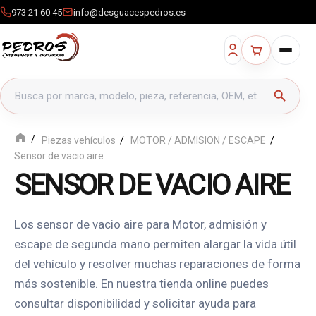
973 21 60 45
info@desguacespedros.es
Buscar productos
search
Piezas vehículos
MOTOR / ADMISION / ESCAPE
Sensor de vacio aire
SENSOR DE VACIO AIRE
Los sensor de vacio aire para Motor, admisión y
escape de segunda mano permiten alargar la vida útil
del vehículo y resolver muchas reparaciones de forma
más sostenible. En nuestra tienda online puedes
consultar disponibilidad y solicitar ayuda para