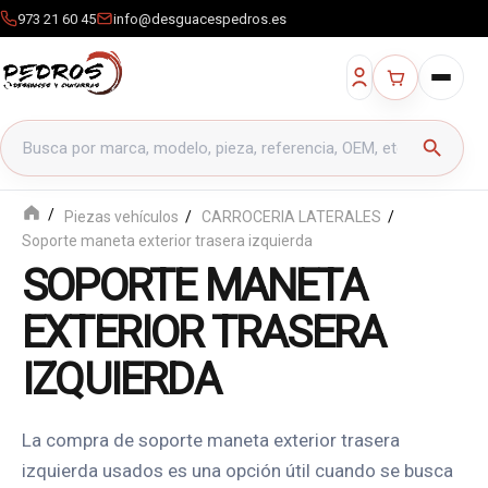
973 21 60 45
info@desguacespedros.es
Buscar productos
search
Piezas vehículos
CARROCERIA LATERALES
Soporte maneta exterior trasera izquierda
SOPORTE MANETA
EXTERIOR TRASERA
IZQUIERDA
La compra de soporte maneta exterior trasera
izquierda usados es una opción útil cuando se busca