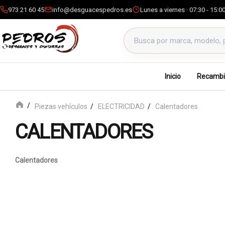
973 21 60 45
info@desguacespedros.es
Lunes a viernes · 07:30 - 15:0
Buscar productos
Inicio
Recambi
Piezas vehículos
ELECTRICIDAD
Calentadores
CALENTADORES
Calentadores