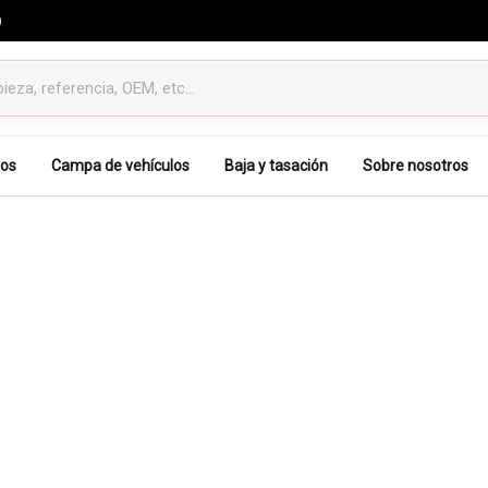
0
os
Campa de vehículos
Baja y tasación
Sobre nosotros