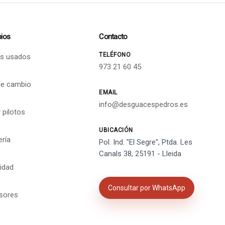
ios
Contacto
TELÉFONO
s usados
973 21 60 45
de cambio
EMAIL
info@desguacespedros.es
 pilotos
UBICACIÓN
ería
Pol. Ind. "El Segre", Ptda. Les
Canals 38, 25191 - Lleida
cidad
Consultar por WhatsApp
isores