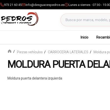
973 21 60 45
info@desguacespedros.es
Lunes a viernes · 07:30 - 15:0
Buscar productos
Inicio
Recambi
Piezas vehículos
CARROCERIA LATERALES
Moldura pu
MOLDURA PUERTA DELA
Moldura puerta delantera izquierda