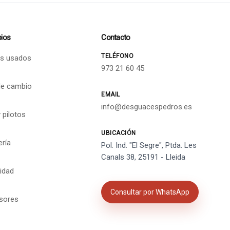
ios
Contacto
TELÉFONO
s usados
973 21 60 45
de cambio
EMAIL
info@desguacespedros.es
 pilotos
UBICACIÓN
ería
Pol. Ind. "El Segre", Ptda. Les
Canals 38, 25191 - Lleida
cidad
Consultar por WhatsApp
isores