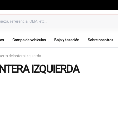
0
os
Campa de vehículos
Baja y tasación
Sobre nosotros
erta delantera izquierda
NTERA IZQUIERDA