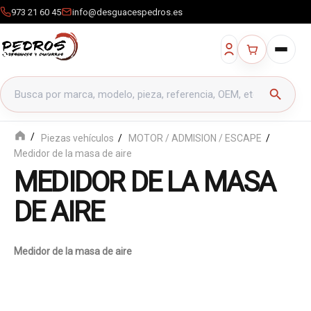
973 21 60 45
info@desguacespedros.es
Buscar productos
search
Piezas vehículos
MOTOR / ADMISION / ESCAPE
Medidor de la masa de aire
MEDIDOR DE LA MASA
DE AIRE
Medidor de la masa de aire