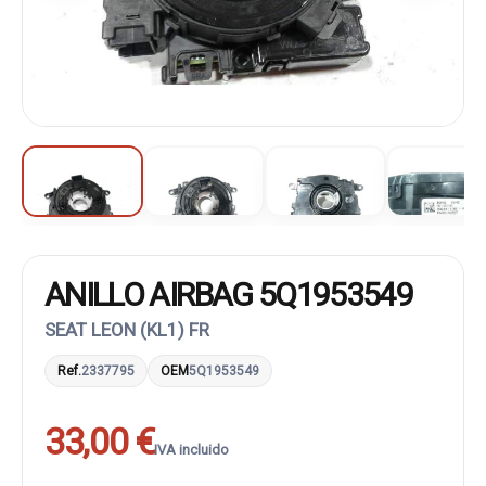
ANILLO AIRBAG 5Q1953549
SEAT LEON (KL1) FR
Ref.
2337795
OEM
5Q1953549
33,00 €
IVA incluido