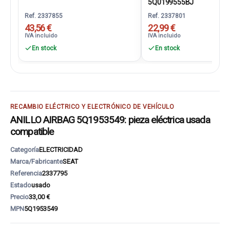
5Q0199555BJ
Ref. 2337855
Ref. 2337801
43,56 €
22,99 €
IVA incluido
IVA incluido
En stock
En stock
RECAMBIO ELÉCTRICO Y ELECTRÓNICO DE VEHÍCULO
ANILLO AIRBAG 5Q1953549: pieza eléctrica usada
compatible
Categoría
ELECTRICIDAD
Marca/Fabricante
SEAT
Referencia
2337795
Estado
usado
Precio
33,00 €
MPN
5Q1953549