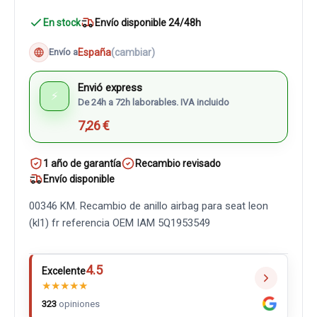
En stock
Envío disponible 24/48h
España
(cambiar)
Envío a
Envió express
⚡
De 24h a 72h laborables. IVA incluido
7,26 €
1 año de garantía
Recambio revisado
Envío disponible
00346 KM. Recambio de anillo airbag para seat leon
(kl1) fr referencia OEM IAM 5Q1953549
4.5
Excelente
★
★
★
★
★
323
opiniones