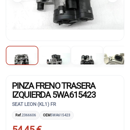
PINZA FRENO TRASERA
IZQUIERDA 5WA615423
SEAT LEON (KL1) FR
Ref.
2366606
OEM
5WA615423
54,45 €