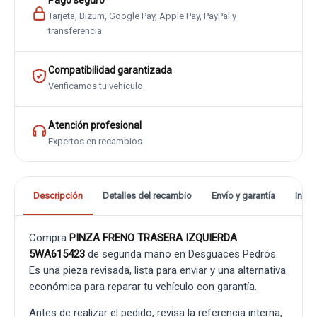
Pago seguro
Tarjeta, Bizum, Google Pay, Apple Pay, PayPal y
transferencia
Compatibilidad garantizada
Verificamos tu vehículo
Atención profesional
Expertos en recambios
Descripción
Detalles del recambio
Envío y garantía
Info
Compra
PINZA FRENO TRASERA IZQUIERDA
5WA615423
de segunda mano en Desguaces Pedrós.
Es una pieza revisada, lista para enviar y una alternativa
económica para reparar tu vehículo con garantía.
Antes de realizar el pedido, revisa la referencia interna,