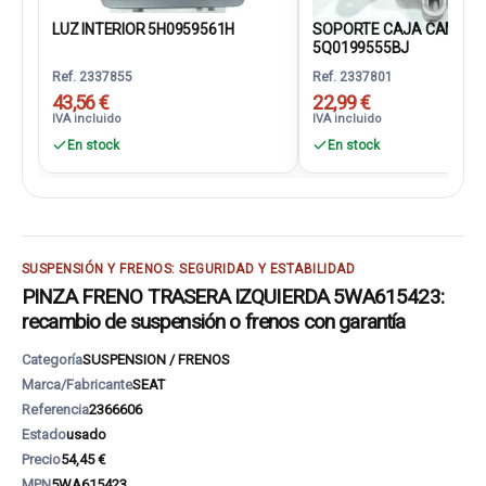
LUZ INTERIOR 5H0959561H
SOPORTE CAJA CAMBIO
5Q0199555BJ
Ref. 2337855
Ref. 2337801
43,56 €
22,99 €
IVA incluido
IVA incluido
En stock
En stock
SUSPENSIÓN Y FRENOS: SEGURIDAD Y ESTABILIDAD
PINZA FRENO TRASERA IZQUIERDA 5WA615423:
recambio de suspensión o frenos con garantía
Categoría
SUSPENSION / FRENOS
Marca/Fabricante
SEAT
Referencia
2366606
Estado
usado
Precio
54,45 €
MPN
5WA615423