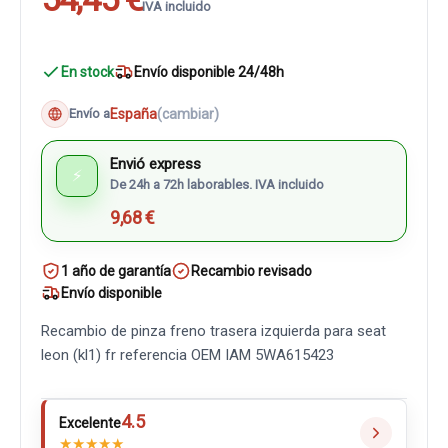
IVA incluido
En stock
Envío disponible 24/48h
España
(cambiar)
Envío a
Envió express
⚡
De 24h a 72h laborables. IVA incluido
9,68 €
1 año de garantía
Recambio revisado
Envío disponible
Recambio de pinza freno trasera izquierda para seat
leon (kl1) fr referencia OEM IAM 5WA615423
4.5
Excelente
★
★
★
★
★